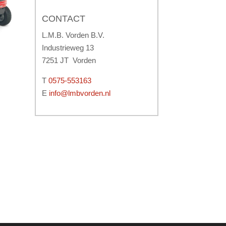
CONTACT
L.M.B. Vorden B.V.
Industrieweg 13
7251 JT Vorden
T
0575-553163
E
info@lmbvorden.nl