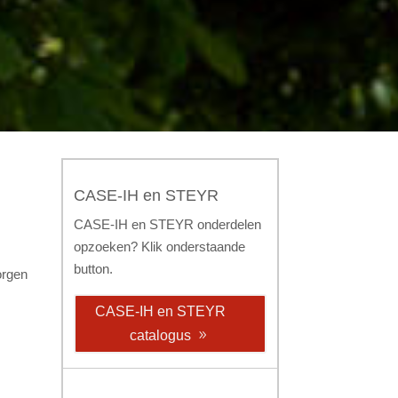
CASE-IH en STEYR
CASE-IH en STEYR onderdelen
opzoeken? Klik onderstaande
button.
orgen
CASE-IH en STEYR
catalogus