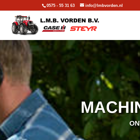
0575 - 55 31 63
info@lmbvorden.nl
MACHI
ON