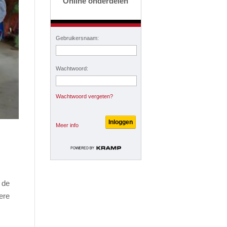
Online onderdelen
Gebruikersnaam:
Wachtwoord:
Wachtwoord vergeten?
Meer info
 de
ere