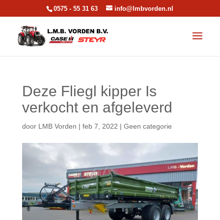
0575 - 55 31 63
info@lmbvorden.nl
Deze Fliegl kipper Is
verkocht en afgeleverd
door
LMB Vorden
|
feb 7, 2022
|
Geen categorie